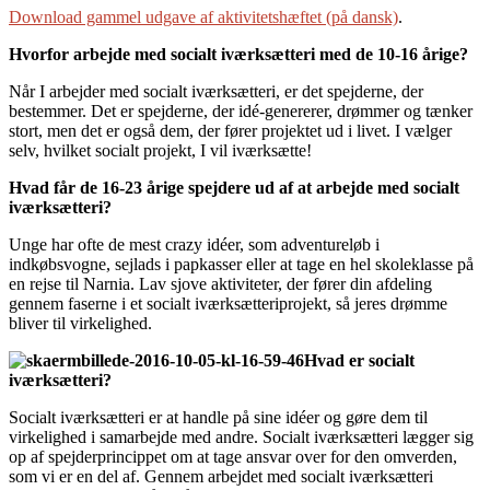
Download gammel udgave af aktivitetshæftet (på dansk)
.
Hvorfor arbejde med socialt iværksætteri med de 10-16 årige?
Når I arbejder med socialt iværksætteri, er det spejderne, der
bestemmer. Det er spejderne, der idé-genererer, drømmer og tænker
stort, men det er også dem, der fører projektet ud i livet. I vælger
selv, hvilket socialt projekt, I vil iværksætte!
Hvad får de 16-23 årige spejdere ud af at arbejde med socialt
iværksætteri?
Unge har ofte de mest crazy idéer, som adventureløb i
indkøbsvogne, sejlads i papkasser eller at tage en hel skoleklasse på
en rejse til Narnia. Lav sjove aktiviteter, der fører din afdeling
gennem faserne i et socialt iværksætteriprojekt, så jeres drømme
bliver til virkelighed.
Hvad er socialt
iværksætteri?
Socialt iværksætteri er at handle på sine idéer og gøre dem til
virkelighed i samarbejde med andre. Socialt iværksætteri lægger sig
op af spejderprincippet om at tage ansvar over for den omverden,
som vi er en del af. Gennem arbejdet med socialt iværksætteri