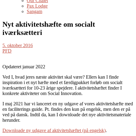
Our Chalet
Pax Lodge
Sangam
Nyt aktivitetshæfte om socialt
iværksætteri
5. oktober 2016
PFD
Opdateret januar 2022
Ved I, hvad jeres næste aktivitet skal være? Ellers kan I finde
inspiration i et nyt hæfte med et færdigpakket forløb om socialt
iværksætteri for 10-23 årige spejdere. I aktivitetshæftet finder I
konkrete aktiviteter om Social Innovation.
I maj 2021 har vi lanceret en ny udgave af vores aktivitetshæfte med
en faciliterings guide. Pt. findes den kun på engelsk, men den er på
ved på dansk. Indtil da, kan I downloade det nye aktivitetsmateriale
herunder.
Downloade ny udgave af aktivitetshæftet (på engelsk)
.