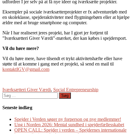
udfordrer I jer selv på at få nye ideer og iværksætte projekter.
Eksempler på sociale iværksætterprojekter er fx adventureløb med
en skoleklasse, spejderaktiviteter med flygtningebørn eller at hjælpe
ældre med at bruge smartphone og computer.
Når I har realiseret jeres projekt, har I gjort jer fortjent til
”Iværksætteri Giver Værdi”-mærket, der kan købes i spejdersport.
Vil du høre mere?
Vil du høre mere, have tilsendt et trykt aktivitetshæfte eller have
støtte til at komme i gang med et projekt, så send en mail til
kontaktIGV@gmail.com
Iværksætteri Giver Værdi
,
Social Entrepreneurship
Søg
efter:
Seneste indlæg
Spejder i Verden søger ny forperson og nye medlemmer!
Ung i Norden 2026: Mental sundhed i spejderfællesskabet
OPEN CALL: Spejder i verden – Spejdernes internationale