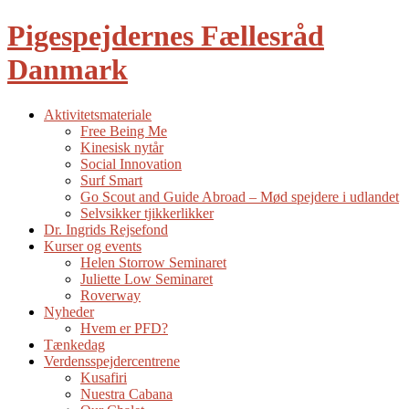
Pigespejdernes Fællesråd
Danmark
Aktivitetsmateriale
Free Being Me
Kinesisk nytår
Social Innovation
Surf Smart
Go Scout and Guide Abroad – Mød spejdere i udlandet
Selvsikker tjikkerlikker
Dr. Ingrids Rejsefond
Kurser og events
Helen Storrow Seminaret
Juliette Low Seminaret
Roverway
Nyheder
Hvem er PFD?
Tænkedag
Verdensspejdercentrene
Kusafiri
Nuestra Cabana