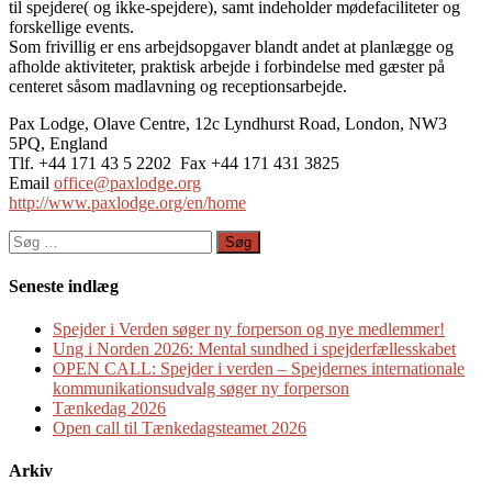
til spejdere( og ikke-spejdere
), samt indeholder mødefaciliteter og
forskellige events.
Som frivillig er ens arbejdsopgaver blandt andet at planlægge og
afholde aktiviteter, praktisk arbejde i forbindelse med gæster på
centeret såsom madlavning og receptionsarbejde.
Pax Lodge, Olave Centre, 12c Lyndhurst Road, London, NW3
5PQ, England
Tlf. +44 171 43 5 2202 Fax +44 171 431 3825
Email
office@paxlodge.org
http://www.paxlodge.org/en/home
Søg
efter:
Seneste indlæg
Spejder i Verden søger ny forperson og nye medlemmer!
Ung i Norden 2026: Mental sundhed i spejderfællesskabet
OPEN CALL: Spejder i verden – Spejdernes internationale
kommunikationsudvalg søger ny forperson
Tænkedag 2026
Open call til Tænkedagsteamet 2026
Arkiv