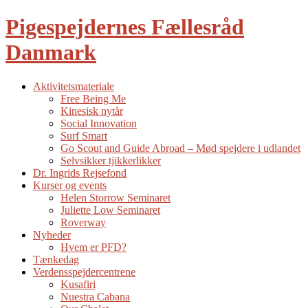
Pigespejdernes Fællesråd
Danmark
Aktivitetsmateriale
Free Being Me
Kinesisk nytår
Social Innovation
Surf Smart
Go Scout and Guide Abroad – Mød spejdere i udlandet
Selvsikker tjikkerlikker
Dr. Ingrids Rejsefond
Kurser og events
Helen Storrow Seminaret
Juliette Low Seminaret
Roverway
Nyheder
Hvem er PFD?
Tænkedag
Verdensspejdercentrene
Kusafiri
Nuestra Cabana