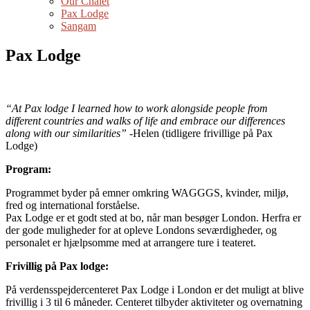
Our Chalet
Pax Lodge
Sangam
Pax Lodge
“At Pax lodge I learned how to work alongside people from
different countries and walks of life and embrace our differences
along with our similarities”
-Helen (tidligere frivillige på Pax
Lodge)
Program:
Programmet byder på emner omkring WAGGGS, kvinder, miljø,
fred og international forståelse.
Pax Lodge er et godt sted at bo, når man besøger London. Herfra er
der gode muligheder for at opleve Londons seværdigheder, og
personalet er hjælpsomme med at arrangere ture i teateret.
Frivillig på Pax lodge:
På verdensspejdercenteret Pax Lodge i London er det muligt at blive
frivillig i 3 til 6 måneder. Centeret tilbyder aktiviteter og overnatning