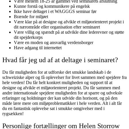
Være mellem 18-25 år gammel ved seminarets afslutning
Kunne forstå og kommunikere på engelsk
Ikke have deltaget i et WAGGGS seminar før
Brænde for miljøet
Være klar på at designe og afvikle et miljøorienteret projekt i
dit nærområde eller organisation efter seminaret
Være villig og spændt på at udvikle dine lederevner og støtte
dit spejderkorps
Være en moden og ansvarlig verdensborger
Have adgang til internettet
Hvad får jeg ud af at deltage i seminaret?
Du får muligheden for at udforske det smukke landskab i de
schweiziske alper og få oplevelser for livet sammen med spejdere fra
hele verden! Du får helt konkret muligheden og support til at
designe og afvikle et miljøorienteret projekt. Du får sammen med
andre internationale spejdere muligheden for at sparre og udveksle
erfaringer og holdninger der kan udvide din horisont, og på den
måde lære mere om miljøproblematikker i hele verden. Alt i alt får
du en fantastisk oplevelse sat i smukke omgivelser med i
rygsækken!
Personlige fortællinger om Helen Storrow