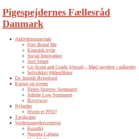
Pigespejdernes Fællesråd
Danmark
Aktivitetsmateriale
Free Being Me
Kinesisk nytår
Social Innovation
Surf Smart
Go Scout and Guide Abroad – Mød spejdere i udlandet
Selvsikker tjikkerlikker
Dr. Ingrids Rejsefond
Kurser og events
Helen Storrow Seminaret
Juliette Low Seminaret
Roverway
Nyheder
Hvem er PFD?
Tænkedag
Verdensspejdercentrene
Kusafiri
Nuestra Cabana