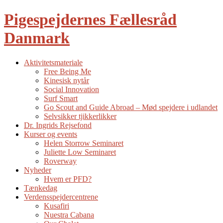
Pigespejdernes Fællesråd
Danmark
Aktivitetsmateriale
Free Being Me
Kinesisk nytår
Social Innovation
Surf Smart
Go Scout and Guide Abroad – Mød spejdere i udlandet
Selvsikker tjikkerlikker
Dr. Ingrids Rejsefond
Kurser og events
Helen Storrow Seminaret
Juliette Low Seminaret
Roverway
Nyheder
Hvem er PFD?
Tænkedag
Verdensspejdercentrene
Kusafiri
Nuestra Cabana