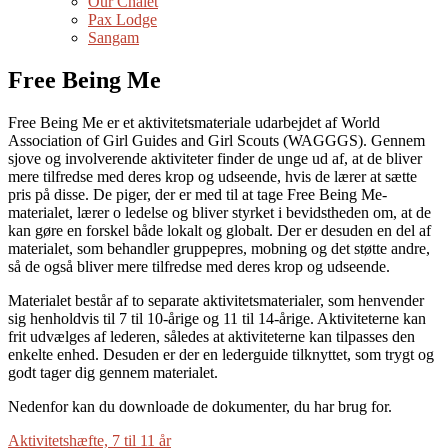
Our Chalet
Pax Lodge
Sangam
Free Being Me
Free Being Me er et aktivitetsmateriale udarbejdet af World
Association of Girl Guides and Girl Scouts (WAGGGS). Gennem
sjove og involverende aktiviteter finder de unge ud af, at de bliver
mere tilfredse med deres krop og udseende, hvis de lærer at sætte
pris på disse. De piger, der er med til at tage Free Being Me-
materialet, lærer o ledelse og bliver styrket i bevidstheden om, at de
kan gøre en forskel både lokalt og globalt. Der er desuden en del af
materialet, som behandler gruppepres, mobning og det støtte andre,
så de også bliver mere tilfredse med deres krop og udseende.
Materialet består af to separate aktivitetsmaterialer, som henvender
sig henholdvis til 7 til 10-årige og 11 til 14-årige. Aktiviteterne kan
frit udvælges af lederen, således at aktiviteterne kan tilpasses den
enkelte enhed. Desuden er der en lederguide tilknyttet, som trygt og
godt tager dig gennem materialet.
Nedenfor kan du downloade de dokumenter, du har brug for.
Aktivitetshæfte, 7 til 11 år