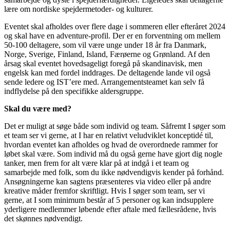
lære om nordiske spejdermetoder- og kulturer.
Eventet skal afholdes over flere dage i sommeren eller efteråret 2024
og skal have en adventure-profil. Der er en forventning om mellem
50-100 deltagere, som vil være unge under 18 år fra Danmark,
Norge, Sverige, Finland, Island, Færøerne og Grønland. Af den
årsag skal eventet hovedsageligt foregå på skandinavisk, men
engelsk kan med fordel inddrages. De deltagende lande vil også
sende ledere og IST’ere med. Arrangementsteamet kan selv få
indflydelse på den specifikke aldersgruppe.
Skal du være med?
Det er muligt at søge både som individ og team. Såfremt I søger som
et team ser vi gerne, at I har en relativt veludviklet konceptidé til,
hvordan eventet kan afholdes og hvad de overordnede rammer for
løbet skal være. Som individ må du også gerne have gjort dig nogle
tanker, men frem for alt være klar på at indgå i et team og
samarbejde med folk, som du ikke nødvendigvis kender på forhånd.
Ansøgningerne kan sagtens præsenteres via video eller på andre
kreative måder fremfor skriftligt. Hvis I søger som team, ser vi
gerne, at I som minimum består af 5 personer og kan indsupplere
yderligere medlemmer løbende efter aftale med fællesrådene, hvis
det skønnes nødvendigt.