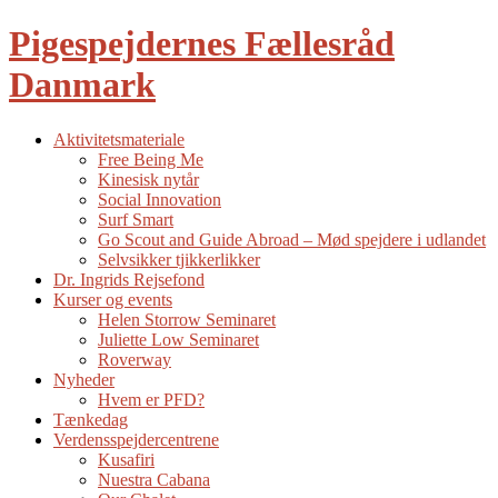
Pigespejdernes Fællesråd
Danmark
Aktivitetsmateriale
Free Being Me
Kinesisk nytår
Social Innovation
Surf Smart
Go Scout and Guide Abroad – Mød spejdere i udlandet
Selvsikker tjikkerlikker
Dr. Ingrids Rejsefond
Kurser og events
Helen Storrow Seminaret
Juliette Low Seminaret
Roverway
Nyheder
Hvem er PFD?
Tænkedag
Verdensspejdercentrene
Kusafiri
Nuestra Cabana