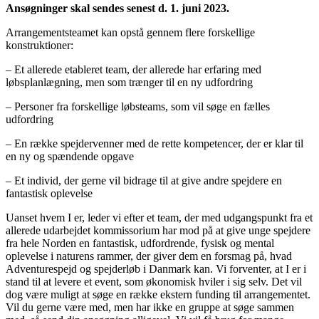
Ansøgninger skal sendes senest d. 1. juni 2023.
Arrangementsteamet kan opstå gennem flere forskellige
konstruktioner:
– Et allerede etableret team, der allerede har erfaring med
løbsplanlægning, men som trænger til en ny udfordring
– Personer fra forskellige løbsteams, som vil søge en fælles
udfordring
– En række spejdervenner med de rette kompetencer, der er klar til
en ny og spændende opgave
– Et individ, der gerne vil bidrage til at give andre spejdere en
fantastisk oplevelse
Uanset hvem I er, leder vi efter et team, der med udgangspunkt fra et
allerede udarbejdet kommissorium har mod på at give unge spejdere
fra hele Norden en fantastisk, udfordrende, fysisk og mental
oplevelse i naturens rammer, der giver dem en forsmag på, hvad
Adventurespejd og spejderløb i Danmark kan. Vi forventer, at I er i
stand til at levere et event, som økonomisk hviler i sig selv. Det vil
dog være muligt at søge en række ekstern funding til arrangementet.
Vil du gerne være med, men har ikke en gruppe at søge sammen