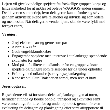
Lejren vil give kvindelige spejdere fra forskellige grupper, korps og
lande mulighed for at mødes og opleve WAGGGS-ånden sammen.
Det bliver en sommerlejr, hvor deltagerne kan udfordre sig selv
gennem aktiviteter, skabe nye relationer og udvikle sig som ledere
og mennesker. Når deltagerne vender hjem, skal de være fyldt med
fornyet energi.
Vi søger:
2 rejseledere – ansøg gerne som par
Alder: 18-30 år
Gode engelskkundskaber
Engagerede spejdere med interesse i at planlægge spændende
aktiviteter for andre
Mod på at facilitere en udlandstur for en gruppe voksne
spejdere og fungere som rejseledere før og under opholdet
Erfaring med udlandsrejser og rejseplanlægning
Kendskab til Our Chalet er en fordel, men ikke et krav
Jeres opgaver
:
Rejselederne vil stå for størstedelen af planlægningen af turen,
herunder at finde og booke ophold, transport og aktiviteter samt
være ansvarlige for turen før og under opholdet, gennemføre en
evaluering fra deltagere og planlægning efter samt afrapportere til