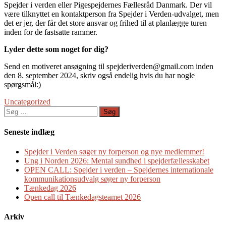
Spejder i verden eller Pigespejdernes Fællesråd Danmark. Der vil
være tilknyttet en kontaktperson fra Spejder i Verden-udvalget, men
det er jer, der får det store ansvar og frihed til at planlægge turen
inden for de fastsatte rammer.
Lyder dette som noget for dig?
Send en motiveret ansøgning til spejderiverden@gmail.com inden
den 8. september 2024, skriv også endelig hvis du har nogle
spørgsmål:)
Uncategorized
Søg
efter:
Seneste indlæg
Spejder i Verden søger ny forperson og nye medlemmer!
Ung i Norden 2026: Mental sundhed i spejderfællesskabet
OPEN CALL: Spejder i verden – Spejdernes internationale
kommunikationsudvalg søger ny forperson
Tænkedag 2026
Open call til Tænkedagsteamet 2026
Arkiv