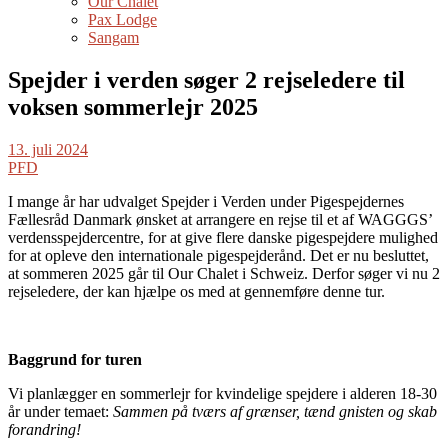
Our Chalet
Pax Lodge
Sangam
Spejder i verden søger 2 rejseledere til
voksen sommerlejr 2025
13. juli 2024
PFD
I mange år har udvalget Spejder i Verden under Pigespejdernes
Fællesråd Danmark ønsket at arrangere en rejse til et af WAGGGS’
verdensspejdercentre, for at give flere danske pigespejdere mulighed
for at opleve den internationale pigespejderånd. Det er nu besluttet,
at sommeren 2025 går til Our Chalet i Schweiz. Derfor søger vi nu 2
rejseledere, der kan hjælpe os med at gennemføre denne tur.
Baggrund for turen
Vi planlægger en sommerlejr for kvindelige spejdere i alderen 18-30
år under temaet:
Sammen på tværs af grænser, tænd gnisten og skab
forandring!