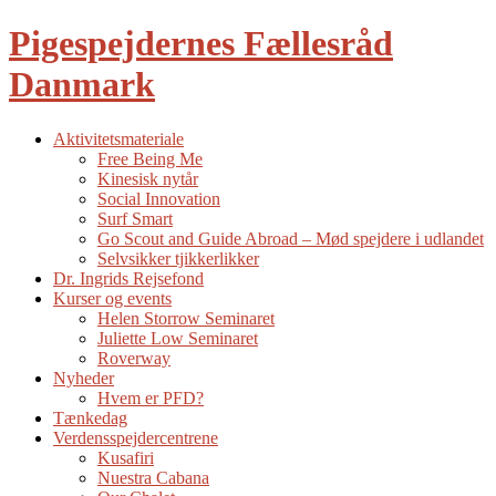
Pigespejdernes Fællesråd
Danmark
Aktivitetsmateriale
Free Being Me
Kinesisk nytår
Social Innovation
Surf Smart
Go Scout and Guide Abroad – Mød spejdere i udlandet
Selvsikker tjikkerlikker
Dr. Ingrids Rejsefond
Kurser og events
Helen Storrow Seminaret
Juliette Low Seminaret
Roverway
Nyheder
Hvem er PFD?
Tænkedag
Verdensspejdercentrene
Kusafiri
Nuestra Cabana