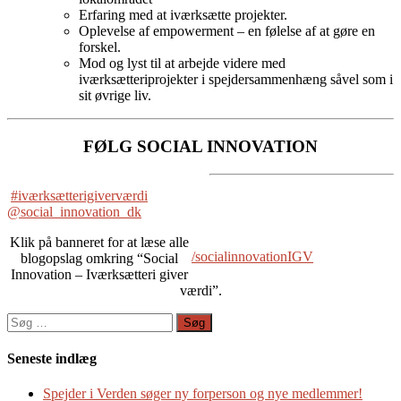
Erfaring med at iværksætte projekter.
Oplevelse af empowerment – en følelse af at gøre en
forskel.
Mod og lyst til at arbejde videre med
iværksætteriprojekter i spejdersammenhæng såvel som i
sit øvrige liv.
FØLG SOCIAL INNOVATION
#iværksætterigiverværdi
@social_innovation_dk
Klik på banneret for at læse alle
/socialinnovationIGV
blogopslag omkring “Social
Innovation – Iværksætteri giver
værdi”.
Søg
efter:
Seneste indlæg
Spejder i Verden søger ny forperson og nye medlemmer!