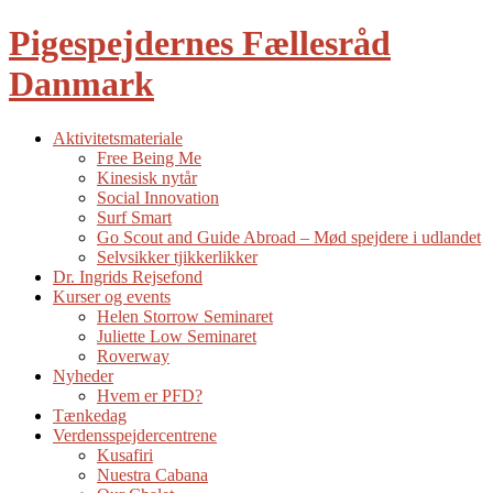
Pigespejdernes Fællesråd
Danmark
Aktivitetsmateriale
Free Being Me
Kinesisk nytår
Social Innovation
Surf Smart
Go Scout and Guide Abroad – Mød spejdere i udlandet
Selvsikker tjikkerlikker
Dr. Ingrids Rejsefond
Kurser og events
Helen Storrow Seminaret
Juliette Low Seminaret
Roverway
Nyheder
Hvem er PFD?
Tænkedag
Verdensspejdercentrene
Kusafiri
Nuestra Cabana