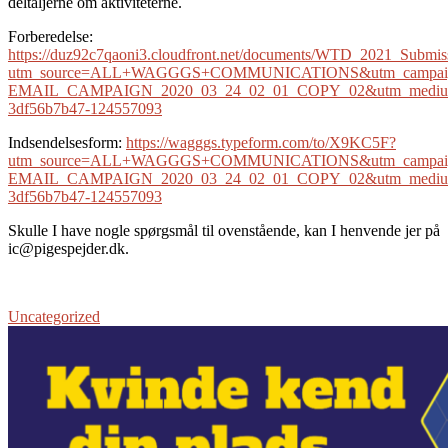
deltaljerne om aktiviteterne.
Forberedelse:
https://duz92c7qaoni3.cloudfront.net/documents/WTD_2021_Submiss
utm_source=ALL+WAGGGS+COMMUNICATIONS&utm_campaign
EMAIL_CAMPAIGN_2020_03_24_02_01_COPY_02&utm_medium=
3df56b7b47-124557093
Indsendelsesform:
https://wagggs.typeform.com/to/X9KC5F?
utm_source=ALL+WAGGGS+COMMUNICATIONS&utm_campaign
EMAIL_CAMPAIGN_2020_03_24_02_01_COPY_02&utm_medium=
3df56b7b47-124557093
Skulle I have nogle spørgsmål til ovenstående, kan I henvende jer på
ic@pigespejder.dk.
Uncategorized