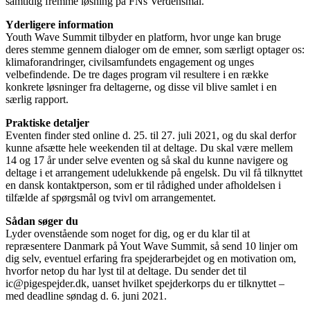
samtidig fremme løsning på FNs Verdensmål.
Yderligere information
Youth Wave Summit tilbyder en platform, hvor unge kan bruge
deres stemme gennem dialoger om de emner, som særligt optager os:
klimaforandringer, civilsamfundets engagement og unges
velbefindende. De tre dages program vil resultere i en række
konkrete løsninger fra deltagerne, og disse vil blive samlet i en
særlig rapport.
Praktiske detaljer
Eventen finder sted online d. 25. til 27. juli 2021, og du skal derfor
kunne afsætte hele weekenden til at deltage. Du skal være mellem
14 og 17 år under selve eventen og så skal du kunne navigere og
deltage i et arrangement udelukkende på engelsk. Du vil få tilknyttet
en dansk kontaktperson, som er til rådighed under afholdelsen i
tilfælde af spørgsmål og tvivl om arrangementet.
Sådan søger du
Lyder ovenstående som noget for dig, og er du klar til at
repræsentere Danmark på Yout Wave Summit, så send 10 linjer om
dig selv, eventuel erfaring fra spejderarbejdet og en motivation om,
hvorfor netop du har lyst til at deltage. Du sender det til
ic@pigespejder.dk, uanset hvilket spejderkorps du er tilknyttet –
med deadline søndag d. 6. juni 2021.