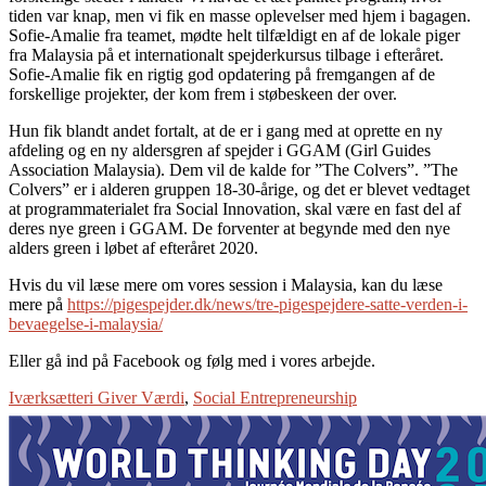
tiden var knap, men vi fik en masse oplevelser med hjem i bagagen.
Sofie-Amalie fra teamet, mødte helt tilfældigt en af de lokale piger
fra Malaysia på et internationalt spejderkursus tilbage i efteråret.
Sofie-Amalie fik en rigtig god opdatering på fremgangen af de
forskellige projekter, der kom frem i støbeskeen der over.
Hun fik blandt andet fortalt, at de er i gang med at oprette en ny
afdeling og en ny aldersgren af spejder i GGAM (Girl Guides
Association Malaysia). Dem vil de kalde for ”The Colvers”. ”The
Colvers” er i alderen gruppen 18-30-årige, og det er blevet vedtaget
at programmaterialet fra Social Innovation, skal være en fast del af
deres nye green i GGAM. De forventer at begynde med den nye
alders green i løbet af efteråret 2020.
Hvis du vil læse mere om vores session i Malaysia, kan du læse
mere på
https://pigespejder.dk/news/tre-pigespejdere-satte-verden-i-
bevaegelse-i-malaysia/
Eller gå ind på Facebook og følg med i vores arbejde.
Iværksætteri Giver Værdi
,
Social Entrepreneurship