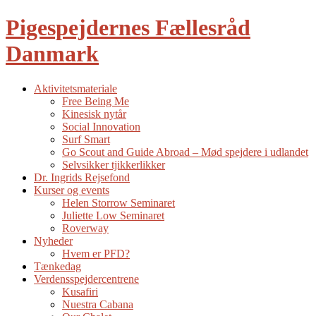
Pigespejdernes Fællesråd
Danmark
Aktivitetsmateriale
Free Being Me
Kinesisk nytår
Social Innovation
Surf Smart
Go Scout and Guide Abroad – Mød spejdere i udlandet
Selvsikker tjikkerlikker
Dr. Ingrids Rejsefond
Kurser og events
Helen Storrow Seminaret
Juliette Low Seminaret
Roverway
Nyheder
Hvem er PFD?
Tænkedag
Verdensspejdercentrene
Kusafiri
Nuestra Cabana