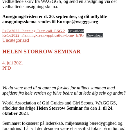
vedhæftede skriv fra WAGGGS, og send en ansøgning via det
vedhæftede ansøgningsskema.
Ansøgningsfristen er d. 20. september, og dit udfyldte
ansøgningsskema sendes til Europe@wagggs.org
ReCo2022_Planning-Team-call_ENG-2
Download
ReCo2022_Planning-Team-application-form-_ENG
Download
Uncategorized
HELEN STORROW SEMINAR
4. juli 2021
PFD
Vil du være med til at gøre en forskel for miljøet sammen med
spejdere fra hele verden og blive bedre til at lede dig selv og andre?
World Association of Girl Guides and Girl Scouts, WAGGGS,
afholder det årlige
Helen Storrow Seminar
fra den
1. til 24.
oktober 2021
.
Seminaret fokuserer på lederskab, miljømæssig bæredygtighed og
forandring. I år vil der desuden være et specifikt fokus på miljø- og