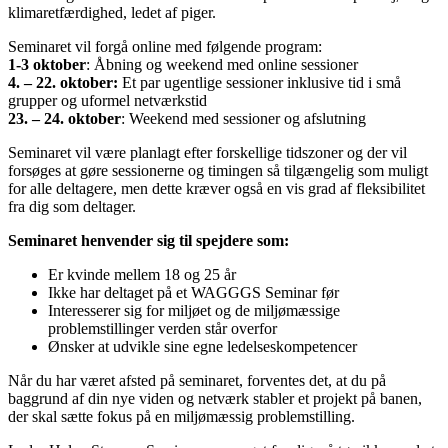
klimaretfærdighed, ledet af piger.
Seminaret vil forgå online med følgende program:
1-3 oktober
: Åbning og weekend med online sessioner
4. – 22. oktober:
Et par ugentlige sessioner inklusive tid i små
grupper og uformel netværkstid
23. – 24. oktober
: Weekend med sessioner og afslutning
Seminaret vil være planlagt efter forskellige tidszoner og der vil
forsøges at gøre sessionerne og timingen så tilgængelig som muligt
for alle deltagere, men dette kræver også en vis grad af fleksibilitet
fra dig som deltager.
Seminaret henvender sig til spejdere som:
Er kvinde mellem 18 og 25 år
Ikke har deltaget på et WAGGGS Seminar før
Interesserer sig for miljøet og de miljømæssige
problemstillinger verden står overfor
Ønsker at udvikle sine egne ledelseskompetencer
Når du har været afsted på seminaret, forventes det, at du på
baggrund af din nye viden og netværk stabler et projekt på banen,
der skal sætte fokus på en miljømæssig problemstilling.