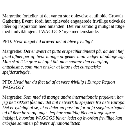
Margrethe fortæller, at det var en stor oplevelse at afholde Growth
Gathering Event, fordi hun oplevede engagerede frivillige udveksle
idéer og inspiration med hinanden. Det var samtidig muligt at følge
med i udviklingen af WAGGGS’ nye medlemslande.
PFD:
Hvor meget tid kræver det at blive frivillig?
Margrethe:
Det er svært at putte et specifikt timetal på, da det i høj
grad afhænger af, hvor mange projekter man vælger at påtage sig.
Man skal ikke gøre det op i tid, men snarere den energi og
entusiasme, som man ønsker at ligge i det europæiske
spejderarbejde.
PFD:
Hvad har du fået ud af at være frivillig i Europe Region
WAGGGS?
Margrethe:
Som med så mange andre internationale projekter, har
jeg helt sikkert fået udvidet mit netværk til spejdere fra hele Europa.
Det er tydeligt at se, at vi deler en passion for at få spejderarbejdet
ud til flere børn og unge. Jeg har samtidig fået en langt større
indsigt i, hvordan WAGGGS bliver ledet og hvordan frivillige kan
arbejde sammen på tværs af nationaliteter.