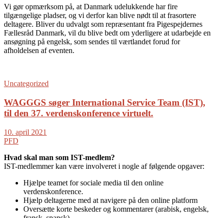
Vi gør opmærksom på, at Danmark udelukkende har fire
tilgængelige pladser, og vi derfor kan blive nødt til at frasortere
deltagere. Bliver du udvalgt som repræsentant fra Pigespejdernes
Fællesråd Danmark, vil du blive bedt om yderligere at udarbejde en
ansøgning på engelsk, som sendes til værtlandet forud for
afholdelsen af eventen.
Uncategorized
WAGGGS søger International Service Team (IST),
til den 37. verdenskonference virtuelt.
10. april 2021
PFD
Hvad skal man som IST-medlem?
IST-medlemmer kan være involveret i nogle af følgende opgaver:
Hjælpe teamet for sociale media til den online
verdenskonference.
Hjælp deltagerne med at navigere på den online platform
Oversætte korte beskeder og kommentarer (arabisk, engelsk,
fransk, spansk)