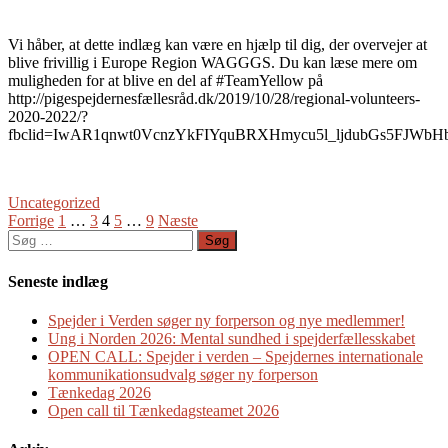
Vi håber, at dette indlæg kan være en hjælp til dig, der overvejer at
blive frivillig i Europe Region WAGGGS. Du kan læse mere om
muligheden for at blive en del af #TeamYellow på
http://pigespejdernesfællesråd.dk/2019/10/28/regional-volunteers-
2020-2022/?
fbclid=IwAR1qnwt0VcnzYkFIYquBRXHmycu5l_ljdubGs5FJWbH
Uncategorized
Indlægsinddeling
Forrige
1
…
3
4
5
…
9
Næste
Søg
efter:
Seneste indlæg
Spejder i Verden søger ny forperson og nye medlemmer!
Ung i Norden 2026: Mental sundhed i spejderfællesskabet
OPEN CALL: Spejder i verden – Spejdernes internationale
kommunikationsudvalg søger ny forperson
Tænkedag 2026
Open call til Tænkedagsteamet 2026