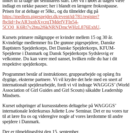
linket til få dage før seminarets start. Der vil i løbet af dagen være
indlagt en række pauser; her i blandt en længere frokostpause.
Prisen for at deltage er 50kr., og du tilmelder dig på
https://medlem.pigespejder.dk/event/id/781/register?
fbclid=IwAR3xnbXvcrqTMdefVFIn54-
5CO0_K6Rt7v2btu2f6kNRNDmcWHzL876ExhU
.
Kursets primære målgruppe er kvinder mellem 15 og 30 år.
Kvindelige medlemmer fra De grønne pigespejdere, Danske
Baptisters Spejderkorps, Det Danske Spejderkorps, KFUM-
Spejderne i Danmark og Dansk Spejderkorps Sydslesvig er
velkomne. Du kan være med uanset, hvilken rolle du har i dit
respektive spejderkorps.
Programmet består af instruktioner, gruppearbejde og oplæg fra
dygtige, eksterne partnere. Vi vil krydre det hele med en snert af
internationalt spejderarbejde, fordi vi vil indrage WAGGGS’ (World
Association of Girl Guides and Girl Scouts) såkaldte Leadership
Mindsets.
Kurset udspringer af kursusstabens deltagelse på WAGGGS’
internationale lederkursus Juliette Low Seminar. Det er nu vores tur
til at lære fra os og videregive nogle af vores lærdomme til andre
spejdere i Danmark.
Der er tilmeldingsfrist den 15. september.