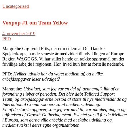
Uncategorized
Voxpop #1 om Team Yellow
4. november 2019
PFD
Margrethe Grønvold Friis, der er medlem af Det Danske
Spejderkorps, har de seneste år medvirket til udviklingen af Europe
Region WAGGGS. Vi har stillet hende en række spørgsmål om det
frivillige arbejde i regionen. Hør, hvad hun har at fortælle nedenfor.
PFD:
Hvilket udvalg har du været medlem af, og hvilke
arbejdsopgaver løser udvalget?
Margrethe:
Udvalget, som jeg var en del af, gennemgik lidt af en
forandring i løbet af perioden. Det blev døbt Tailored Support
Team, og arbejdsopgaverne bestod af støtte til nye medlemslande og
International Commissioners
samt medlemsudvikling.
En af de største opgaver, som jeg var med til, var planlægningen og
udførelsen af Growth Gathering event. Eventet var til for de frivillige
i Europa, som gerne ville arbejde med at skabe udvikling og
medlemsvækst i deres egne organisationer.