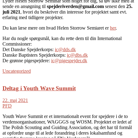
Lyder Helen Storrow Seminar som noget for dig, så tøv ikke med at
sende en ansøgning til
spejderiverden@gmail.com
senest den
25.
juli 2021
, hvori du beskriver din interesse for projektet samt evt.
erfaring med tidligere projekter.
Du kan læse mere om hvad Helen Storrow Semiaret er
her
.
Har du nogle spørgsmål, kan du rette dem til din International
Commissioner:
Det Danske Spejderkorps:
ic@dds.dk
Danske Baptisters Spejderkorps:
ic@dbs.dk
De grønne pigespejdere:
ic@pigespejder.dk
Uncategorized
Deltag i Youth Wave Summit
22. maj 2021
PFD
Youth Wave Summit er et internationalt event for spejdere i de to
verdensorganisationer, WAGGGS og WOSM. Projektet er ledet af
The Polish Scouting and Guiding Association, og det har til formål
at opfordre unge til at lede forandring i deres lokalsamfund og