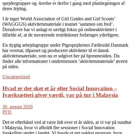
spejdergrupper og -kredse er derfor i gang med planlægningen af
deres fejring.
I år tager World Association of Girl Guides and Girl Scouts’
(WAGGGS) aktivitetsmateriale i teamet ‘sammen om fred’.
Derudover har vi anlagt et særligt fokus på onlineaktiviteter i
tilfælde af, at de nuværende restriktioner forlænges yderligere.
En dygtig arbejdsgruppe under Pigespejdernes Fællesråd Danmark
har oversat, tilpasset og produceret aktiviteter til et dansk
aktivitetsmateriale, som nu er udgivet her på hjemmesiden. Du
finder alle informationer i undermenuen ‘aktivitetsmateriale’ øverst
på siden.
Uncategorized
Hvad er der sket et år efter Social Innovation –
Iværksætteri giver værdi, var på tur i Malaysia
30. august 2020
PFD
Det er efterhånd ved at være lidt over et år siden, at vi var på rundtur
i Malaysia, hvor vi afholdt fire sessioner i Social Innovation
forskellige steder i landet. Vi havde et tæt pakket program, hvor