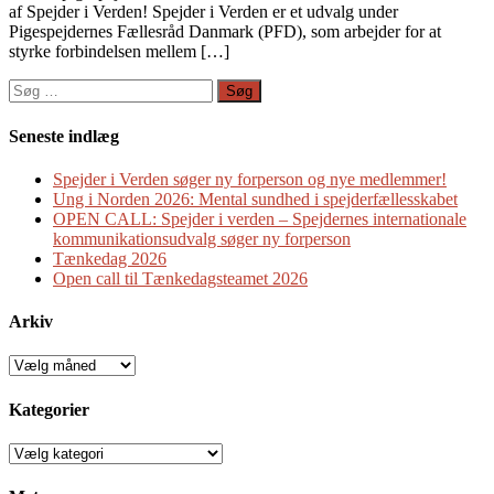
af Spejder i Verden! Spejder i Verden er et udvalg under
Pigespejdernes Fællesråd Danmark (PFD), som arbejder for at
styrke forbindelsen mellem […]
Søg
efter:
Seneste indlæg
Spejder i Verden søger ny forperson og nye medlemmer!
Ung i Norden 2026: Mental sundhed i spejderfællesskabet
OPEN CALL: Spejder i verden – Spejdernes internationale
kommunikationsudvalg søger ny forperson
Tænkedag 2026
Open call til Tænkedagsteamet 2026
Arkiv
Arkiv
Kategorier
Kategorier