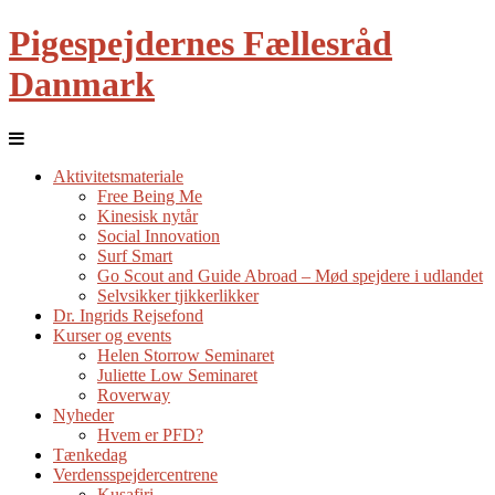
Pigespejdernes Fællesråd
Danmark
Aktivitetsmateriale
Free Being Me
Kinesisk nytår
Social Innovation
Surf Smart
Go Scout and Guide Abroad – Mød spejdere i udlandet
Selvsikker tjikkerlikker
Dr. Ingrids Rejsefond
Kurser og events
Helen Storrow Seminaret
Juliette Low Seminaret
Roverway
Nyheder
Hvem er PFD?
Tænkedag
Verdensspejdercentrene
Kusafiri