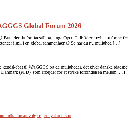
r WAGGGS Global Forum 2026
? Brænder du for ligestilling, unge Open Call: Vær med til at forme fre
ompetencer i spil i en global sammenhæng? Så har du nu mulighed […]
ede kendskabet til WAGGGS og de muligheder, det giver danske pigespejde
d Danmark (PFD), som arbejder for at styrke forbindelsen mellem […]
mmunikationsudvalg søger ny forperson