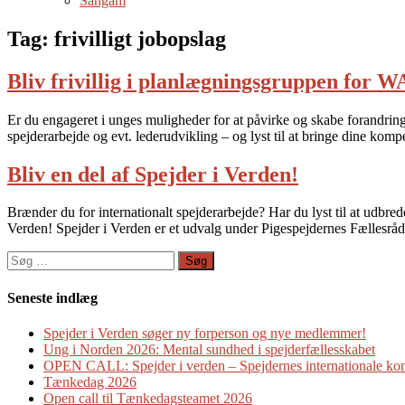
Sangam
Tag:
frivilligt jobopslag
Bliv frivillig i planlægningsgruppen fo
Er du engageret i unges muligheder for at påvirke og skabe forandring
spejderarbejde og evt. lederudvikling – og lyst til at bringe dine k
Bliv en del af Spejder i Verden!
Brænder du for internationalt spejderarbejde? Har du lyst til at udbr
Verden! Spejder i Verden er et udvalg under Pigespejdernes Fællesrå
Søg
efter:
Seneste indlæg
Spejder i Verden søger ny forperson og nye medlemmer!
Ung i Norden 2026: Mental sundhed i spejderfællesskabet
OPEN CALL: Spejder i verden – Spejdernes internationale ko
Tænkedag 2026
Open call til Tænkedagsteamet 2026