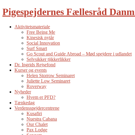
Pigespejdernes Fællesråd Dan
Aktivitetsmateriale
Free Being Me
Kinesisk nytår
Social Innovation
Surf Smart
Go Scout and Guide Abroad – Mød spejdere i udlandet
Selvsikker tjikkerlikker
Dr. Ingrids Rejsefond
Kurser og events
Helen Storrow Seminaret
Juliette Low Seminaret
Roverway
Nyheder
Hvem er PFD?
Tænkedag
Verdensspejdercentrene
Kusafiri
Nuestra Cabana
Our Chalet
Pax Lodge