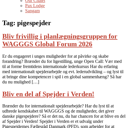
Our Chalet
Pax Lodge
Sangam
Tag:
pigespejder
Bliv frivillig i planlægningsgruppen for
WAGGGS Global Forum 2026
Er du engageret i unges muligheder for at påvirke og skabe
forandring? Brænder du for ligestilling, unge Open Call: Vær med
til at forme fremtidens internationale lederkursus Har du erfaring
med internationalt spejderarbejde og evt. lederudvikling – og lyst til
at bringe dine kompetencer i spil i en global sammenhæng? Så har
du nu mulighed […]
Bliv en del af Spejder i Verden!
Brænder du for internationalt spejderarbejde? Har du lyst til at
udbrede kendskabet til WAGGGS og de muligheder, det giver
danske pigespejdere? Så er det nu, du har chancen for at blive en del
af Spejder i Verden! Spejder i Verden er et udvalg under
Pigespejdernes Fællesråd Danmark (PFD), som arbejder for at