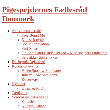
Pigespejdernes Fællesråd
Danmark
Aktivitetsmateriale
Free Being Me
Kinesisk nytår
Social Innovation
Surf Smart
Go Scout and Guide Abroad – Mød spejdere i udlandet
Selvsikker tjikkerlikker
Dr. Ingrids Rejsefond
Kurser og events
Helen Storrow Seminaret
Juliette Low Seminaret
Roverway
Nyheder
Hvem er PFD?
Tænkedag
Verdensspejdercentrene
Kusafiri
Nuestra Cabana