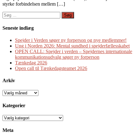
styrke forbindelsen mellem […]
Søg
efter:
Seneste indlæg
Spejder i Verden søger ny forperson og nye medlemmer!
Ung i Norden 2026: Mental sundhed i spejderfællesskabet
OPEN CALL: Spejder i verden – Spejdernes internationale
kommunikationsudvalg søger ny forperson
Tænkedag 2026
Open call til Tænkedagsteamet 2026
Arkiv
Arkiv
Kategorier
Kategorier
Meta